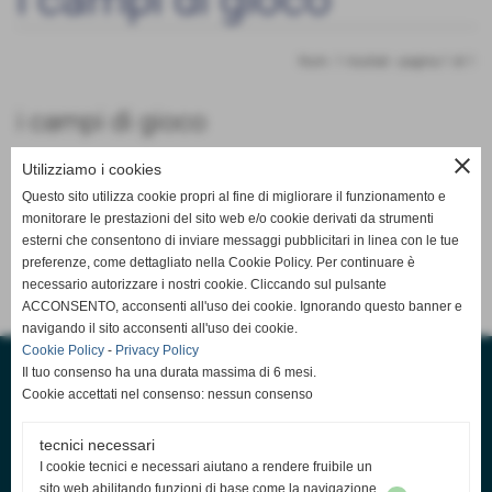
Num. 1 risultati - pagina 1 di 1
i campi di gioco
close
Utilizziamo i cookies
ENTRA NELLA CATEGORIA
Questo sito utilizza cookie propri al fine di migliorare il funzionamento e
monitorare le prestazioni del sito web e/o cookie derivati da strumenti
esterni che consentono di inviare messaggi pubblicitari in linea con le tue
preferenze, come dettagliato nella Cookie Policy. Per continuare è
necessario autorizzare i nostri cookie. Cliccando sul pulsante
ACCONSENTO, acconsenti all'uso dei cookie. Ignorando questo banner e
navigando il sito acconsenti all'uso dei cookie.
Cookie Policy
-
Privacy Policy
Il tuo consenso ha una durata massima di 6 mesi.
Cookie accettati nel consenso: nessun consenso
tecnici necessari
I cookie tecnici e necessari aiutano a rendere fruibile un
sito web abilitando funzioni di base come la navigazione