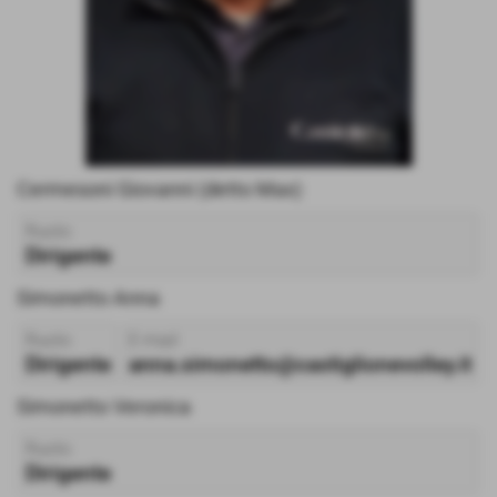
Cermesoni Giovanni (detto Max)
Ruolo
Dirigente
Simonetto Anna
Ruolo
E-mail
Dirigente
anna.simonetto@castiglionevolley.it
Simonetto Veronica
Ruolo
Dirigente