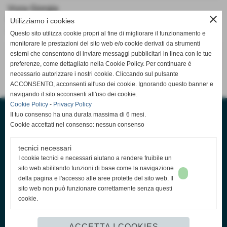
Voza Giorgia
close
Ruolo:
Utilizziamo i cookies
Dirigente Accompagnatore (PGS MISTA BLU)
Questo sito utilizza cookie propri al fine di migliorare il funzionamento e
monitorare le prestazioni del sito web e/o cookie derivati da strumenti
Ruolo
esterni che consentono di inviare messaggi pubblicitari in linea con le tue
Dirigente Accompagnatore
preferenze, come dettagliato nella Cookie Policy. Per continuare è
necessario autorizzare i nostri cookie. Cliccando sul pulsante
ACCONSENTO, acconsenti all'uso dei cookie. Ignorando questo banner e
navigando il sito acconsenti all'uso dei cookie.
Cookie Policy
-
Privacy Policy
Il tuo consenso ha una durata massima di 6 mesi.
Cookie accettati nel consenso: nessun consenso
tecnici necessari
I cookie tecnici e necessari aiutano a rendere fruibile un
sito web abilitando funzioni di base come la navigazione
della pagina e l'accesso alle aree protette del sito web. Il
ASD Castiglione Volley
sito web non può funzionare correttamente senza questi
Via F.lli Rosselli 7/G - 21043 Castiglione Olona (VA)
cookie.
info@castiglionevolley.it
ACCETTA I COOKIES