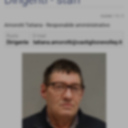
risultati: 1-5 / 5
Amorotti Tatiana - Responabile amministrativo
Ruolo
E-mail
Dirigente
tatiana.amorotti@castiglionevolley.it