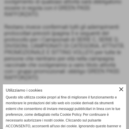
svolgimento di qualsiasi attività sarà obbligatorio
essere in regola con il GREEN PASS
RAFFORZATO.
Restano invece confermati tutti gli adempimenti
protocollari previsti (pagina 3 e seguenti del
protocollo per i Campionati di SERIE C, SERIE D,
DIVISIONI, CAMPIONATI DI CATEGORIA, ATTIVITÀ
PROMOZIONALE E SITTING VOLLEY) per tutte le
persone che rientrano per età nella campagna
vaccinale che svolgeranno a vario titolo attività
con i gruppi promozionali: obbligo GREEN PASS
RAFFORZATO.
close
Tutti gli Atleti che partecipano all’attività
Utilizziamo i cookies
Promozionale (dal Volley S3 all’Under 12) devono
Questo sito utilizza cookie propri al fine di migliorare il funzionamento e
essere in possesso della certificazione di idoneità̀
monitorare le prestazioni del sito web e/o cookie derivati da strumenti
non agonistica in corso di validità̀.
esterni che consentono di inviare messaggi pubblicitari in linea con le tue
fai una domanda su questo argomento
preferenze, come dettagliato nella Cookie Policy. Per continuare è
necessario autorizzare i nostri cookie. Cliccando sul pulsante
ACCONSENTO, acconsenti all'uso dei cookie. Ignorando questo banner e