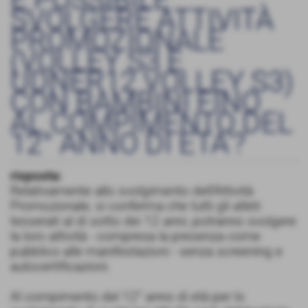
SVOLGERE ATTIVITÀ
PROMOZIONALE
(VOLLEY S3 E
UDNER12 VOLLEY S3)
CON BAMBINI FINO
AL COMPIMENTO DEL
12° ANNO DI ETA'?
risposta:
Relativamente allo svolgimento dell’Attività
Promozionale, si conferma che tutti gli atleti
tesserati al di sotto dei 12 anni, potranno svolgere
la loro attività - compresa la presenza come
pubblico alle manifestazioni - senza screening e
autocertificazioni.
Al compimento del 12° anno di età per lo