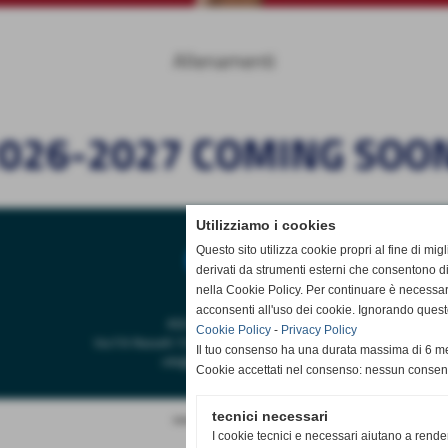
Allenamenti
 2026-2027 COMING SOON
Utilizziamo i cookies
Questo sito utilizza cookie propri al fine di mi
derivati da strumenti esterni che consentono di
nella Cookie Policy. Per continuare è necessa
acconsenti all'uso dei cookie. Ignorando quest
ASD Castiglione Volley
Cookie Policy
-
Privacy Policy
Via F.lli Rosselli 7/G - 21043 Castiglione Olona (VA)
Il tuo consenso ha una durata massima di 6 me
info@castiglionevolley.it
Cookie accettati nel consenso: nessun conse
tecnici necessari
www.creazioniweb.info
I cookie tecnici e necessari aiutano a rende