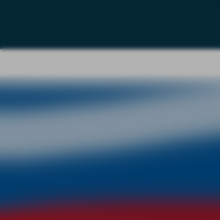
Home
La So