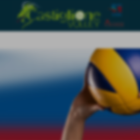
La nostra
PAL
cietà
Le Squadre
Contatti
storia
NEL